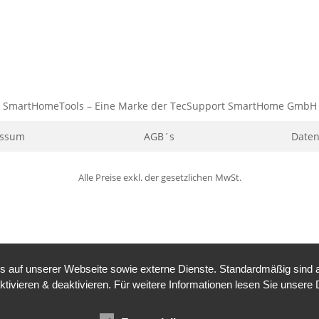
SmartHomeTools – Eine Marke der TecSupport SmartHome GmbH
essum
AGB´s
Daten
Alle Preise exkl. der gesetzlichen MwSt.
auf unserer Webseite sowie externe Dienste. Standardmäßig sind all
ktivieren & deaktivieren. Für weitere Informationen lesen Sie unse