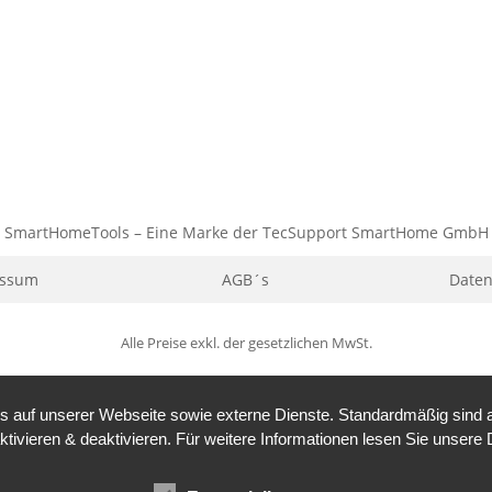
SmartHomeTools – Eine Marke der TecSupport SmartHome GmbH
essum
AGB´s
Daten
Alle Preise exkl. der gesetzlichen MwSt.
auf unserer Webseite sowie externe Dienste. Standardmäßig sind all
ktivieren & deaktivieren. Für weitere Informationen lesen Sie unse