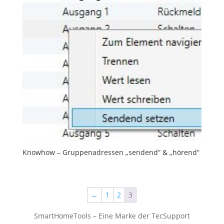
Knowhow – Gruppenadressen „sendend“ & „hörend“
←
1
2
3
SmartHomeTools – Eine Marke der TecSupport