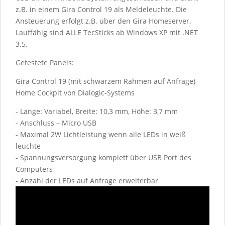
z.B. in einem Gira Control 19 als Meldeleuchte. Die
Ansteuerung erfolgt z.B. über den Gira Homeserver.
Lauffähig sind ALLE TecSticks ab Windows XP mit .NET
3.5.
Getestete Panels:
Gira Control 19 (mit schwarzem Rahmen auf Anfrage)
Home Cockpit von Dialogic-Systems
- Länge: Variabel, Breite: 10,3 mm, Höhe: 3,7 mm
- Anschluss – Micro USB
- Maximal 2W Lichtleistung wenn alle LEDs in weiß
leuchte
- Spannungsversorgung komplett über USB Port des
Computers
- Anzahl der LEDs auf Anfrage erweiterbar